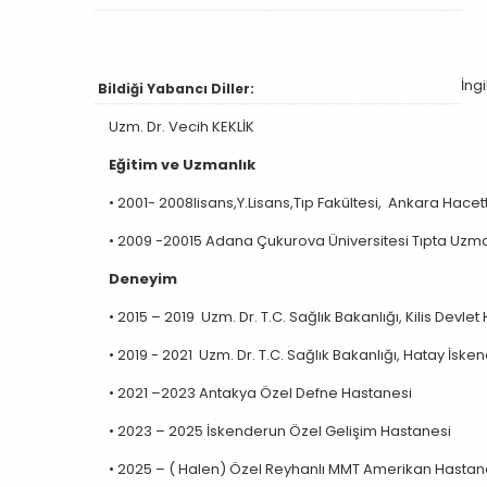
İngi
Bildiği Yabancı Diller:
Uzm. Dr. Vecih KEKLİK
Eğitim ve Uzmanlık
•
2001- 2008lisans,Y.Lisans,Tıp Fakültesi, Ankara Hacet
•
2009 -20015 Adana Çukurova Üniversitesi Tıpta Uzm
Deneyim
•
2015 – 2019 Uzm. Dr. T.C. Sağlık Bakanlığı, Kilis Devle
•
2019 - 2021 Uzm. Dr. T.C. Sağlık Bakanlığı, Hatay İsk
•
2021 –2023 Antakya Özel Defne Hastanesi
•
2023 – 2025 İskenderun Özel Gelişim Hastanesi
•
2025 – ( Halen) Özel Reyhanlı MMT Amerikan Hastan