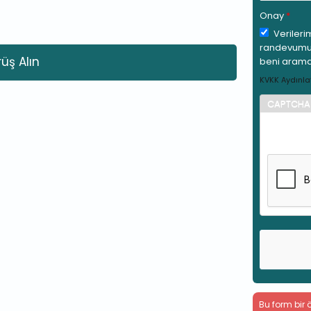
Onay
*
Verileri
randevumu 
rüş Alın
beni arama
KVKK Aydınla
CAPTCHA
Bu soru s
otomatik 
Bu form bir