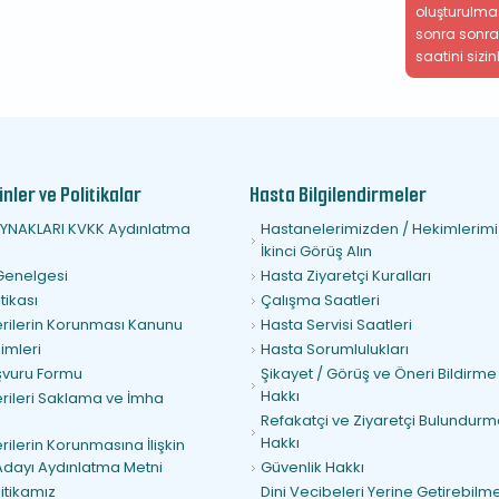
oluşturulma
sonra sonra
saatini sizin
nler ve Politikalar
Hasta Bilgilendirmeler
YNAKLARI KVKK Aydınlatma
Hastanelerimizden / Hekimlerim
İkinci Görüş Alın
Genelgesi
Hasta Ziyaretçi Kuralları
tikası
Çalışma Saatleri
Verilerin Korunması Kanunu
Hasta Servisi Saatleri
imleri
Hasta Sorumlulukları
şvuru Formu
Şikayet / Görüş ve Öneri Bildirme
Hakkı
erileri Saklama ve İmha
Refakatçi ve Ziyaretçi Bulundur
Hakkı
erilerin Korunmasına İlişkin
Adayı Aydınlatma Metni
Güvenlik Hakkı
litikamız
Dini Vecibeleri Yerine Getirebilm