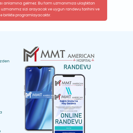
sı anlamına gelmez. Bu form uzmanımıza ulaştıktan
 uzmanımız sizi arayacak ve uygun randevu tarihini ve
le birlikte programlayacaktır.
izden
ma
e