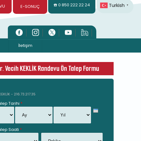
Turkish
☎️ 0 850 222 22 24
VU
▼
E-SONUÇ
İletişim
Dr. Vecih KEKLİK Randevu Ön Talep Formu
KEKLİK - 216.73.217.35
lep Tarihi
*
Ay
Yıl
lep Saati
*
Dakika