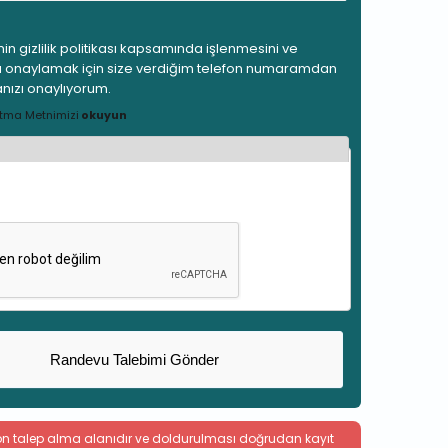
min gizlilik politikası kapsamında işlenmesini ve
onaylamak için size verdiğim telefon numaramdan
nızı onaylıyorum.
tma Metnimizi
okuyun
izin bir insan olup olmadığınızı denetlemek ve
spam gönderilerini önlemek içindir.
 ön talep alma alanıdır ve doldurulması doğrudan kayıt