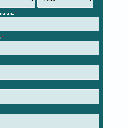
:
umaranız
*
No
*