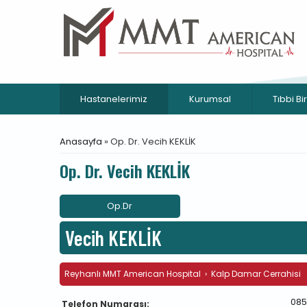
Ana içeriğe atla
Hastanelerimiz
Kurumsal
Tıbbi Bi
Buradasınız
Anasayfa
» Op. Dr. Vecih KEKLİK
Op. Dr. Vecih KEKLİK
Op.Dr
Vecih KEKLİK
Reyhanlı MMT American Hospital
›
Kalp Damar Cerrahisi
085
Telefon Numarası: