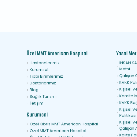
Özel MMT American Hospital
Yasal Meti
Hastanelerimiz
İNSAN KA
Metni
Kurumsal
Çalışan 
Tıbbi Birimlerimiz
KVKK Poli
Doktorlarımız
Kişisel 
Blog
Komite İs
Sağlık Turizmi
KVKK Ba
İletişim
Kişisel V
Kurumsal
Politikası
Kişisel V
Özel Kıbrıs MMT American Hospital
Çalışan 
Özel MMT American Hospital
Kalite Po