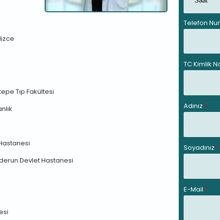
Telefon N
lizce
TC Kimlik 
tepe Tıp Fakültesi
Adınız
*
anlık
t Hastanesi
Soyadınız
*
enderun Devlet Hastanesi
E-Mail
*
esi