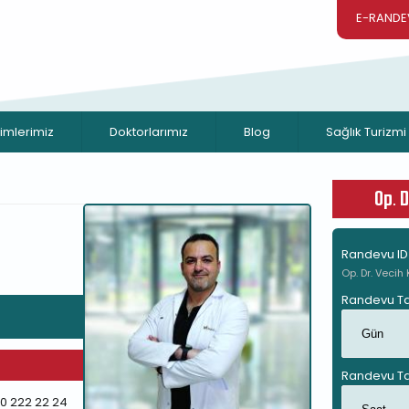
E-RANDE
rimlerimiz
Doktorlarımız
Blog
Sağlık Turizmi
Op. 
Randevu ID
Op. Dr. Vecih 
Randevu Ta
Gün
Randevu Ta
Saat
0 222 22 24