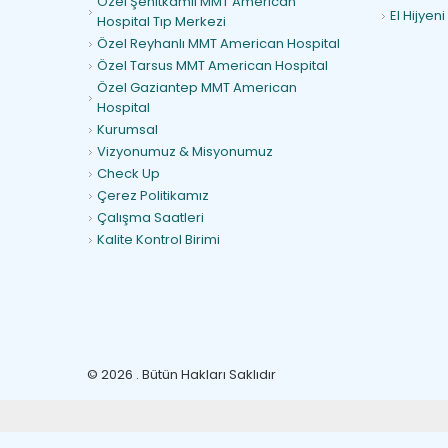
Özel Şehitkamil MMT American
El Hijyeni
Hospital Tıp Merkezi
Özel Reyhanlı MMT American Hospital
Özel Tarsus MMT American Hospital
Özel Gaziantep MMT American
Hospital
Kurumsal
Vizyonumuz & Misyonumuz
Check Up
Çerez Politikamız
Çalışma Saatleri
Kalite Kontrol Birimi
© 2026 . Bütün Hakları Saklıdır