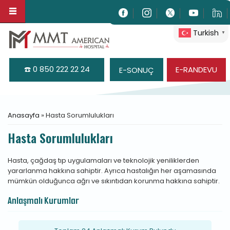
Ana içeriğe atla
Turkish
▼
☎️ 0 850 222 22 24
E-RANDEVU
E-SONUÇ
Buradasınız
Anasayfa
» Hasta Sorumlulukları
Hasta Sorumlulukları
Hasta, çağdaş tıp uygulamaları ve teknolojik yeniliklerden
yararlanma hakkına sahiptir. Ayrıca hastalığın her aşamasında
mümkün olduğunca ağrı ve sıkıntıdan korunma hakkına sahiptir.
Anlaşmalı Kurumlar