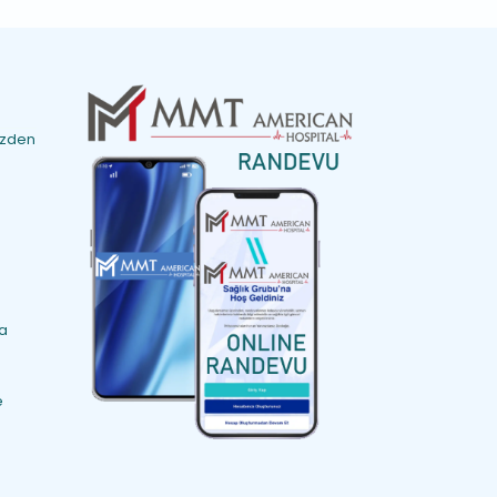
izden
ma
e