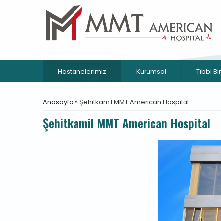
Ana içeriğe atla
Hastanelerimiz
Kurumsal
Tıbbi Bi
Buradasınız
Anasayfa
» Şehitkamil MMT American Hospital
Şehitkamil MMT American Hospital