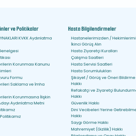
nler ve Politikalar
Hasta Bilgilendirmeler
YNAKLARI KVKK Aydınlatma
Hastanelerimizden / Hekimlerim
İkinci Görüş Alın
Genelgesi
Hasta Ziyaretçi Kuralları
tikası
Çalışma Saatleri
Verilerin Korunması Kanunu
Hasta Servisi Saatleri
imleri
Hasta Sorumlulukları
şvuru Formu
Şikayet / Görüş ve Öneri Bildirme
Hakkı
erileri Saklama ve İmha
Refakatçi ve Ziyaretçi Bulundur
Hakkı
erilerin Korunmasına İlişkin
Adayı Aydınlatma Metni
Güvenlik Hakkı
litikamız
Dini Vecibeleri Yerine Getirebilm
Hakkı
 Politikamız
Saygı Görme Hakkı
Mahremiyet (Gizlilik) Hakkı
Bilgilendirme ve Onay Hakkı