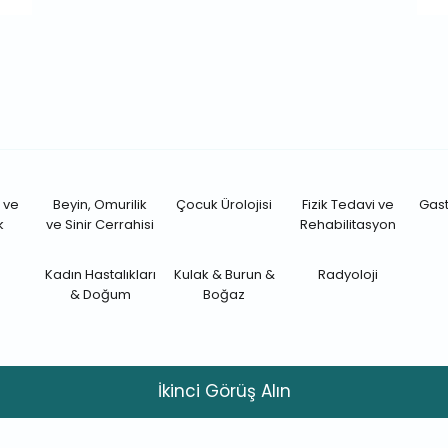
 ve
Beyin, Omurilik
Çocuk Ürolojisi
Fizik Tedavi ve
Gast
k
ve Sinir Cerrahisi
Rehabilitasyon
Kadın Hastalıkları
Kulak & Burun &
Radyoloji
& Doğum
Boğaz
İkinci Görüş Alın