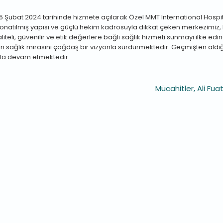
5 Şubat 2024 tarihinde hizmete açılarak Özel MMT International Hospital
le donatılmış yapısı ve güçlü hekim kadrosuyla dikkat çeken merkezimiz,
iteli, güvenilir ve etik değerlere bağlı sağlık hizmeti sunmayı ilke ed
n sağlık mirasını çağdaş bir vizyonla sürdürmektedir. Geçmişten aldı
kla devam etmektedir.
Mücahitler, Ali Fu