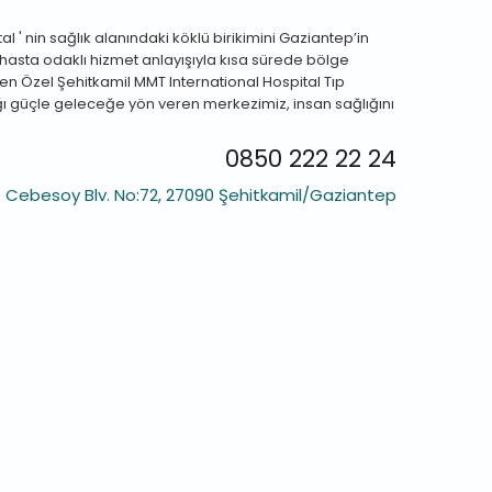
 ' nin sağlık alanındaki köklü birikimini Gaziantep’in
 hasta odaklı hizmet anlayışıyla kısa sürede bölge
inen Özel Şehitkamil MMT International Hospital Tıp
ğı güçle geleceğe yön veren merkezimiz, insan sağlığını
0850 222 22 24
at Cebesoy Blv. No:72, 27090 Şehitkamil/Gaziantep