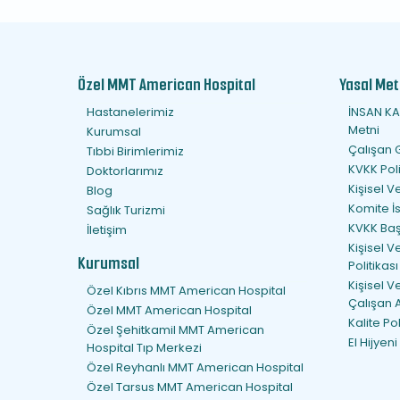
Özel MMT American Hospital
Yasal Meti
Hastanelerimiz
İNSAN KA
Metni
Kurumsal
Çalışan 
Tıbbi Birimlerimiz
KVKK Poli
Doktorlarımız
Kişisel 
Blog
Komite İs
Sağlık Turizmi
KVKK Ba
İletişim
Kişisel V
Kurumsal
Politikası
Kişisel V
Özel Kıbrıs MMT American Hospital
Çalışan 
Özel MMT American Hospital
Kalite Po
Özel Şehitkamil MMT American
El Hijyeni
Hospital Tıp Merkezi
Özel Reyhanlı MMT American Hospital
Özel Tarsus MMT American Hospital