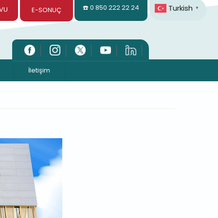
Turkish
☎️ 0 850 222 22 24
VU
▼
E-SONUÇ
İletişim