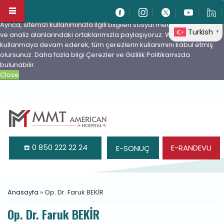
Çerezleri içeriği ve reklamları kişiselleştirmek, sosyal medya
özellikleri sağlamak ve trafiğimizi analiz etmek için kullanıyoruz.
Ayrıca, sitemizi kullanımınızla ilgili bilgileri sosyal medya, reklamcılık
Turkish
▼
ve analiz alanlarındaki ortaklarımızla paylaşıyoruz. Web sitemizi
kullanmaya devam ederek, tüm çerezlerin kullanımını kabul etmiş
olursunuz.
Daha fazla bilgi Çerezler ve Gizlilik Politikamızda
bulunabilir.
Close
Ana içeriğe atla
☎️ 0 850 222 22 24
E-RANDEVU
E-SONUÇ
Buradasınız
Anasayfa
» Op. Dr. Faruk BEKİR
Op. Dr. Faruk BEKİR