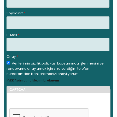
Soyadınız
*
E-Mail
*
Onay
*
Verilerimin gizlilik politikası kapsamında işlenmesini ve
randevumu onaylamak için size verdiğim telefon
numaramdan beni aramanızı onaylıyorum.
KVKK Aydınlatma Metnimizi
okuyun
CAPTCHA
Bu soru sizin bir insan olup olmadığınızı denetlemek ve
otomatik spam gönderilerini önlemek içindir.