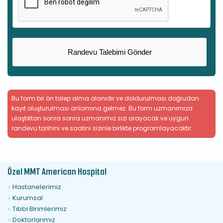
Bu form bir ön talep alma alanıdır ve doldurulması doğrudan
kayıt oluşturulması anlamına gelmez. Bu form uzmanımıza
ulaştıktan sonra sonra uzmanımız sizi arayacak ve uygun
randevu tarihini ve saatini sizinle birlikte programlayacaktır.
Özel MMT American Hospital
Hastanelerimiz
Kurumsal
Tıbbi Birimlerimiz
Doktorlarımız