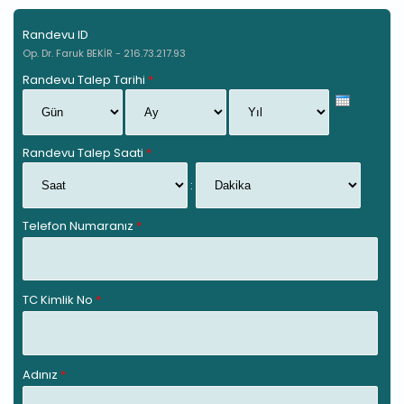
Randevu ID
Op. Dr. Faruk BEKİR - 216.73.217.93
Randevu Talep Tarihi
*
Gün
Ay
Yıl
Randevu Talep Saati
*
Saat
Dakika
:
Telefon Numaranız
*
TC Kimlik No
*
Adınız
*