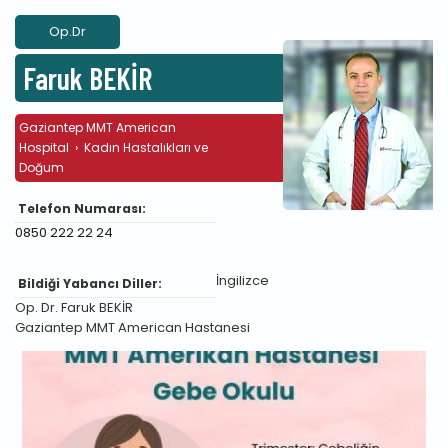
Op.Dr
Faruk BEKİR
Gaziantep MMT American
Hospital
›
Kadın Hastalıkları ve
Doğum
Telefon Numarası:
0850 222 22 24
İngilizce
Bildiği Yabancı Diller:
Op. Dr. Faruk BEKİR
Gaziantep MMT American Hastanesi